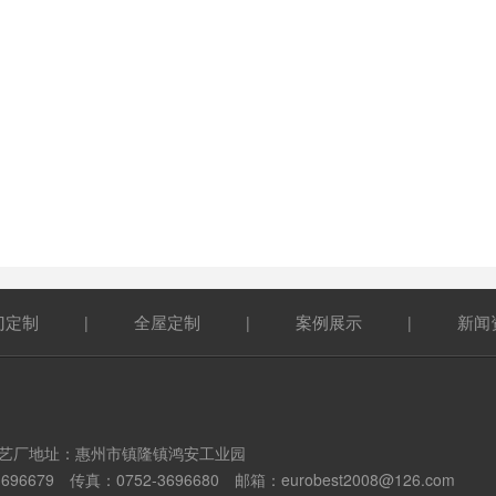
门定制
全屋定制
案例展示
新闻
|
|
|
艺厂地址：惠州市镇隆镇鸿安工业园
3696679 传真：0752-3696680 邮箱：
eurobest2008@126.com